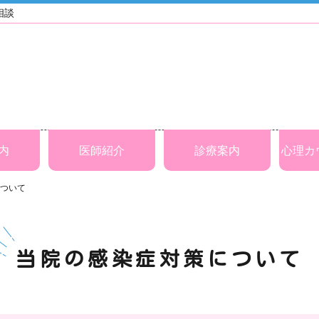
相談
内
医師紹介
診療案内
心理カ
ついて
当院の感染症対策について