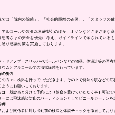
院では「院内の除菌」、「社会的距離の確保」、「スタッフの健
。
、アルコールや次亜塩素酸製剤のほか、オゾンなどさまざまな商
は患者さまの安全を優先に考え、ガイドラインで示されているも
の通り感染対策を実施しております。
ァ・ドアノブ・スリッパやボールペンなどの物品、体温計等の医療
リウムとアルコールでの清拭除菌を行っています。
保の努力
ての方々に検温を行っていただきます。その上で発熱や咳などの症
くようにお願いしております。
方は一般診察と分けて予約により診察を受けていただく事も可能で
ターには飛沫感染防止のパーティションとしてビニールカーテンを
管理
フおよび関係者に対し出勤前の検温と体調チェックを徹底しており